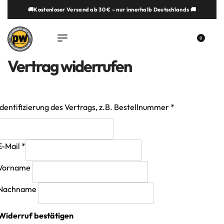
🚚Kostenloser Versand ab 30 € – nur innerhalb Deutschlands 🚚
springen
0
Vertrag widerrufen
Identifizierung des Vertrags, z.B. Bestellnummer
*
E-Mail
*
E-Mail
Vorname
(wiederholen)
*
Nachname
Widerruf bestätigen