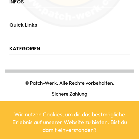
INFOS
Impressum
Quick Links
AGB
Datenschutzerklärung
Über uns
Widerrufsrecht
KATEGORIEN
Hilfe & Info
Versandkostenpauschale
Kontakt
Disclaimer
AMT & EINSATZ
Mein Konto
NATIONAL & INTERNATIONAL
© Patch-Werk. Alle Rechte vorbehalten.
PAINTBALL & AIRSOFT
Sichere Zahlung
PUNISHER & SKULLS
STIMMUNG & SPASS
WIKINGER & MITTELALTERWELTEN