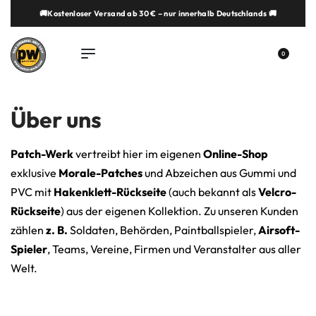
🚚Kostenloser Versand ab 30 € – nur innerhalb Deutschlands 🚚
springen
0
Über uns
Patch-Werk
vertreibt hier im eigenen
Online-Shop
exklusive
Morale-Patches
und Abzeichen aus Gummi und
PVC mit
Hakenklett-Rückseite
(auch bekannt als
Velcro-
Rückseite
) aus der eigenen Kollektion. Zu unseren Kunden
zählen
z. B.
Soldaten, Behörden, Paintballspieler,
Airsoft-
Spieler
, Teams, Vereine, Firmen und Veranstalter aus aller
Welt.