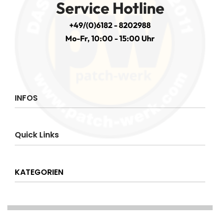
Service Hotline
+49/(0)6182 - 8202988
Mo-Fr, 10:00 - 15:00 Uhr
INFOS
Impressum
Quick Links
AGB
Datenschutzerklärung
Über uns
Widerrufsrecht
KATEGORIEN
Hilfe & Info
Versandkostenpauschale
Kontakt
Disclaimer
AMT & EINSATZ
Mein Konto
NATIONAL & INTERNATIONAL