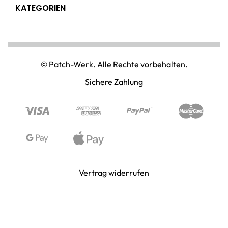
Über uns
Widerrufsrecht
KATEGORIEN
Hilfe & Info
Versandkostenpauschale
Kontakt
Disclaimer
AMT & EINSATZ
Mein Konto
NATIONAL & INTERNATIONAL
© Patch-Werk. Alle Rechte vorbehalten.
PAINTBALL & AIRSOFT
Sichere Zahlung
PUNISHER & SKULLS
STIMMUNG & SPASS
WIKINGER & MITTELALTERWELTEN
Vertrag widerrufen