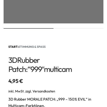
START
›
STIMMUNG & SPASS
3DRubber
Patch:“999″multicam
4,95
€
inkl. MwSt.
zzgl.
Versandkosten
3D Rubber MORALE PATCH: „999 – 150% EVIL“ in
Multicam-Farbtönen.