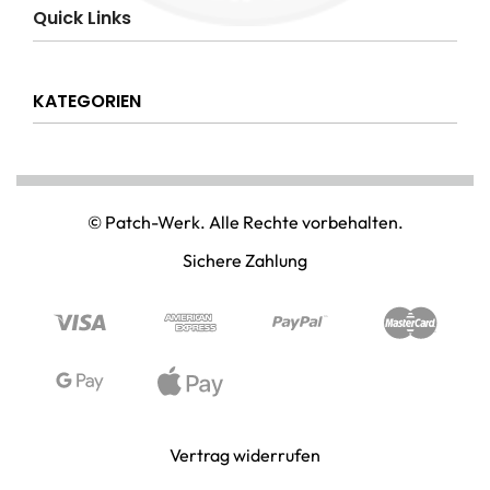
Impressum
Quick Links
AGB
Datenschutzerklärung
Über uns
Widerrufsrecht
KATEGORIEN
Hilfe & Info
Versandkostenpauschale
Kontakt
Disclaimer
AMT & EINSATZ
Mein Konto
NATIONAL & INTERNATIONAL
© Patch-Werk. Alle Rechte vorbehalten.
PAINTBALL & AIRSOFT
Sichere Zahlung
PUNISHER & SKULLS
STIMMUNG & SPASS
WIKINGER & MITTELALTERWELTEN
Vertrag widerrufen