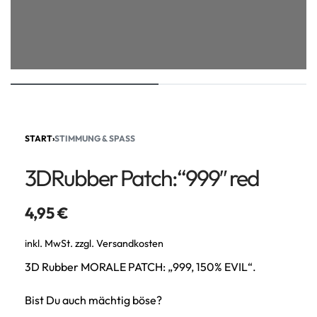
START
›
STIMMUNG & SPASS
3DRubber Patch:“999″ red
4,95
€
inkl. MwSt.
zzgl.
Versandkosten
3D Rubber MORALE PATCH: „999, 150% EVIL“.
Bist Du auch mächtig böse?