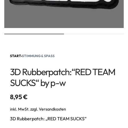
START
›
STIMMUNG & SPASS
3D Rubberpatch:“RED TEAM
SUCKS“ by p-w
8,95
€
inkl. MwSt.
zzgl.
Versandkosten
3D Rubberpatch: „RED TEAM SUCKS“