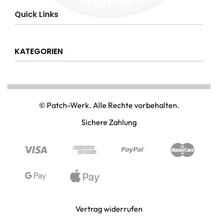
Impressum
Quick Links
AGB
Datenschutzerklärung
Über uns
Widerrufsrecht
KATEGORIEN
Hilfe & Info
Versandkostenpauschale
Kontakt
Disclaimer
AMT & EINSATZ
Mein Konto
NATIONAL & INTERNATIONAL
© Patch-Werk. Alle Rechte vorbehalten.
PAINTBALL & AIRSOFT
Sichere Zahlung
PUNISHER & SKULLS
STIMMUNG & SPASS
WIKINGER & MITTELALTERWELTEN
Vertrag widerrufen