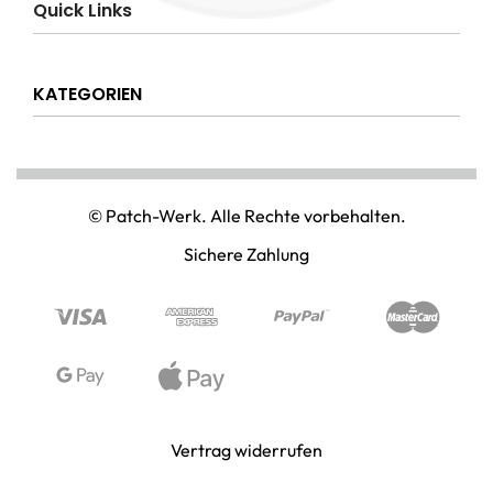
Quick Links
AGB
Datenschutzerklärung
Über uns
Widerrufsrecht
KATEGORIEN
Hilfe & Info
Versandkostenpauschale
Kontakt
Disclaimer
AMT & EINSATZ
Mein Konto
NATIONAL & INTERNATIONAL
© Patch-Werk. Alle Rechte vorbehalten.
PAINTBALL & AIRSOFT
Sichere Zahlung
PUNISHER & SKULLS
STIMMUNG & SPASS
WIKINGER & MITTELALTERWELTEN
Vertrag widerrufen