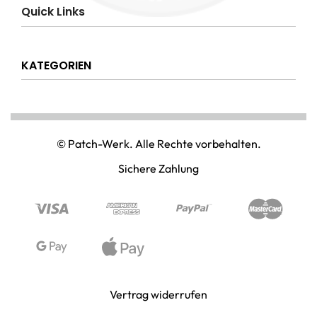
Impressum
Quick Links
AGB
Datenschutzerklärung
Über uns
Widerrufsrecht
KATEGORIEN
Hilfe & Info
Versandkostenpauschale
Kontakt
Disclaimer
AMT & EINSATZ
Mein Konto
NATIONAL & INTERNATIONAL
© Patch-Werk. Alle Rechte vorbehalten.
PAINTBALL & AIRSOFT
Sichere Zahlung
PUNISHER & SKULLS
STIMMUNG & SPASS
WIKINGER & MITTELALTERWELTEN
Vertrag widerrufen