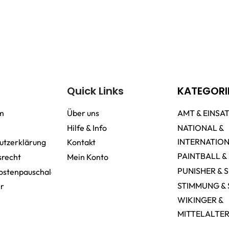
Quick Links
KATEGORI
m
Über uns
AMT & EINSA
Hilfe & Info
NATIONAL &
INTERNATIO
utzerklärung
Kontakt
PAINTBALL &
srecht
Mein Konto
PUNISHER & 
ostenpauschale
STIMMUNG & 
er
WIKINGER &
MITTELALTE