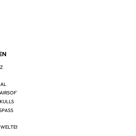
EN
TZ
NAL
 AIRSOFT
SKULLS
SPASS
RWELTEN