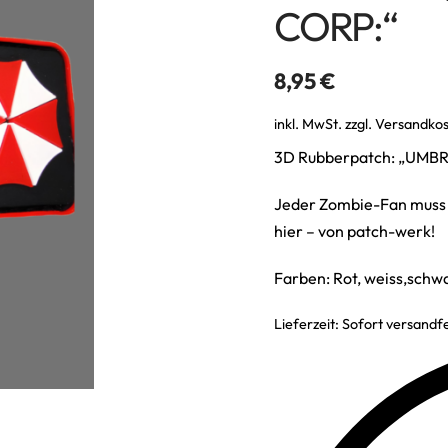
CORP:“
8,95
€
inkl. MwSt.
zzgl.
Versandko
3D Rubberpatch: „UM
Jeder Zombie-Fan muss d
hier – von patch-werk!
Farben: Rot, weiss,sch
Lieferzeit:
Sofort versandfe