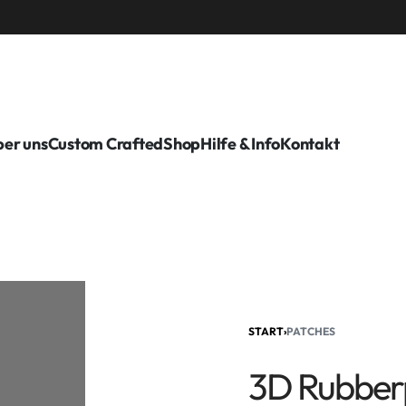
er uns
Custom Crafted
Shop
Hilfe & Info
Kontakt
START
›
PATCHES
3D Rubber