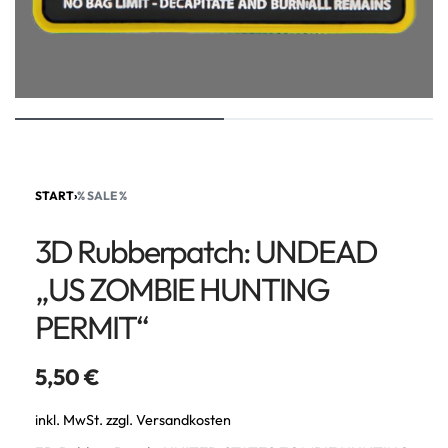
START
›
% SALE %
3D Rubberpatch: UNDEAD
„US ZOMBIE HUNTING
PERMIT“
5,50
€
inkl. MwSt.
zzgl.
Versandkosten