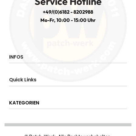
Service Hotline
+49/(0)6182 - 8202988
Mo-Fr, 10:00 - 15:00 Uhr
INFOS
Impressum
Quick Links
AGB
Datenschutzerklärung
Über uns
Widerrufsrecht
KATEGORIEN
Hilfe & Info
Versandkostenpauschale
Kontakt
Disclaimer
AMT & EINSATZ
Mein Konto
NATIONAL & INTERNATIONAL