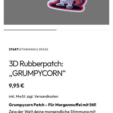
START
›
STIMMUNG & SPASS
3D Rubberpatch:
„GRUMPYCORN“
9,95
€
inkl. MwSt.
zzgl.
Versandkosten
Grumpycorn Patch – Für Morgenmuffel mit Stil!
Zeig der Welt deine morgendliche Stimmung mit