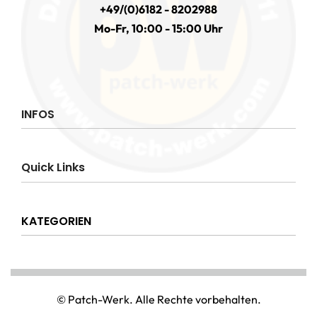
+49/(0)6182 - 8202988
Mo-Fr, 10:00 - 15:00 Uhr
INFOS
Impressum
Quick Links
AGB
Datenschutzerklärung
Über uns
Widerrufsrecht
KATEGORIEN
Hilfe & Info
Versandkostenpauschale
Kontakt
Disclaimer
AMT & EINSATZ
Mein Konto
NATIONAL & INTERNATIONAL
© Patch-Werk. Alle Rechte vorbehalten.
PAINTBALL & AIRSOFT