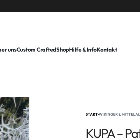
er uns
Custom Crafted
Shop
Hilfe & Info
Kontakt
START
›
WIKINGER & MITTELA
KUPA – Pa