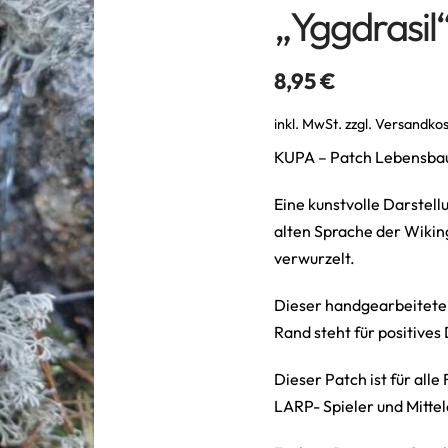
„Yggdrasil
8,95
€
inkl. MwSt.
zzgl.
Versandko
KUPA – Patch Lebensbau
Eine kunstvolle Darstell
alten Sprache der Wiking
verwurzelt.
Dieser handgearbeitete 
Rand steht für positive
Dieser Patch ist für all
LARP- Spieler und Mittel