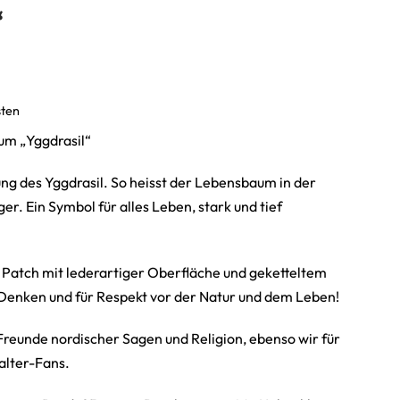
“
sten
m „Yggdrasil“
ung des Yggdrasil. So heisst der Lebensbaum in der
er. Ein Symbol für alles Leben, stark und tief
Patch mit lederartiger Oberfläche und geketteltem
s Denken und für Respekt vor der Natur und dem Leben!
e Freunde nordischer Sagen und Religion, ebenso wir für
alter-Fans.