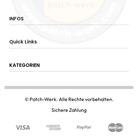
INFOS
Impressum
Quick Links
AGB
Datenschutzerklärung
Über uns
Widerrufsrecht
KATEGORIEN
Hilfe & Info
Versandkostenpauschale
Kontakt
Disclaimer
AMT & EINSATZ
Mein Konto
NATIONAL & INTERNATIONAL
© Patch-Werk. Alle Rechte vorbehalten.
PAINTBALL & AIRSOFT
Sichere Zahlung
PUNISHER & SKULLS
STIMMUNG & SPASS
WIKINGER & MITTELALTERWELTEN