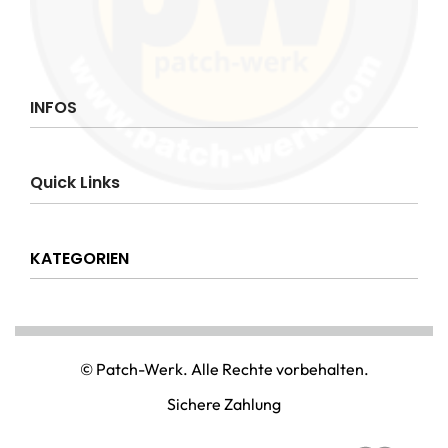
INFOS
Impressum
Quick Links
AGB
Datenschutzerklärung
Über uns
Widerrufsrecht
KATEGORIEN
Hilfe & Info
Versandkostenpauschale
Kontakt
Disclaimer
AMT & EINSATZ
Mein Konto
NATIONAL & INTERNATIONAL
© Patch-Werk. Alle Rechte vorbehalten.
PAINTBALL & AIRSOFT
Sichere Zahlung
PUNISHER & SKULLS
STIMMUNG & SPASS