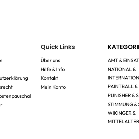
Quick Links
KATEGORI
m
Über uns
AMT & EINSA
Hilfe & Info
NATIONAL &
INTERNATIO
utzerklärung
Kontakt
PAINTBALL &
srecht
Mein Konto
PUNISHER & 
ostenpauschale
STIMMUNG & 
er
WIKINGER &
MITTELALTE