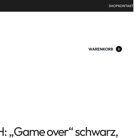
SHOP
KONTAKT
WARENKORB
0
 „Game over“ schwarz,