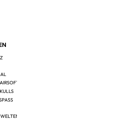
EN
TZ
NAL
 AIRSOFT
SKULLS
SPASS
RWELTEN