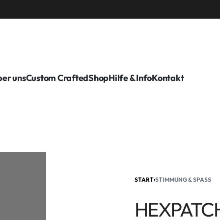
er uns
Custom Crafted
Shop
Hilfe & Info
Kontakt
START
›
STIMMUNG & SPASS
HEXPATCH: