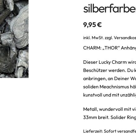
silberfarb
9,95
€
inkl. MwSt.
zzgl.
Versandko
CHARM: „THOR“ Anhänge
Dieser Lucky Charm wird
Beschützer werden. Du 
anbringen, an Deiner Wa
soliden Meachnismus häl
kunstvoll und mit unzähl
Metall, wundervoll mit v
33mm breit. Solider Rin
Lieferzeit:
Sofort versandfe