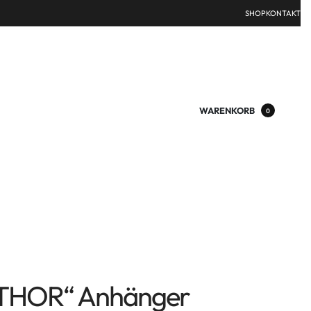
SHOP
KONTAKT
WARENKORB
0
THOR“ Anhänger