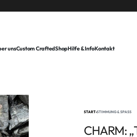
er uns
Custom Crafted
Shop
Hilfe & Info
Kontakt
START
›
STIMMUNG & SPASS
CHARM: „