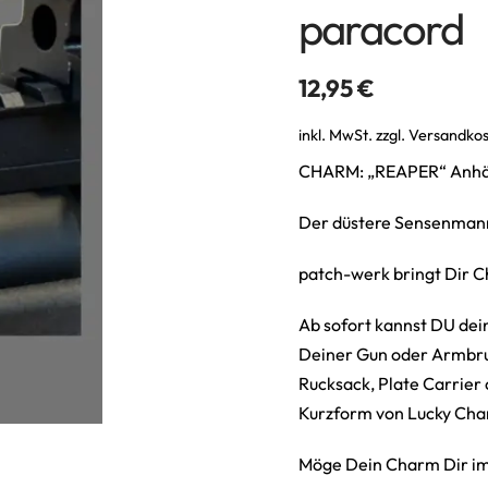
paracord
12,95
€
inkl. MwSt.
zzgl.
Versandko
CHARM: „REAPER“ Anhä
Der düstere Sensenmann 
patch-werk bringt Dir 
Ab sofort kannst DU dei
Deiner Gun oder Armbrus
Rucksack, Plate Carrier 
Kurzform von Lucky Char
Möge Dein Charm Dir im 