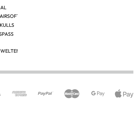
NAL
 AIRSOFT
SKULLS
SPASS
RWELTEN