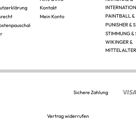
INTERNATIO
utzerklärung
Kontakt
PAINTBALL &
srecht
Mein Konto
PUNISHER & 
ostenpauschale
STIMMUNG & 
er
WIKINGER &
MITTELALTE
Sichere Zahlung
Vertrag widerrufen