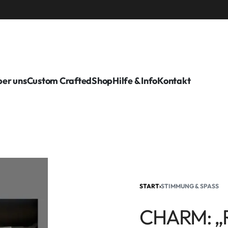
er uns
Custom Crafted
Shop
Hilfe & Info
Kontakt
START
›
STIMMUNG & SPASS
CHARM: „