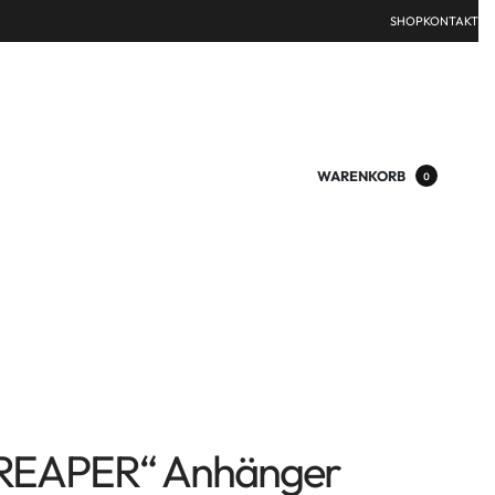
SHOP
KONTAKT
WARENKORB
0
REAPER“ Anhänger