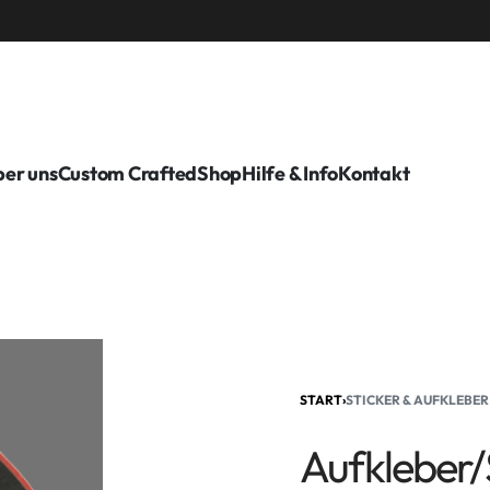
er uns
Custom Crafted
Shop
Hilfe & Info
Kontakt
START
›
STICKER & AUFKLEBER
Aufkleber/