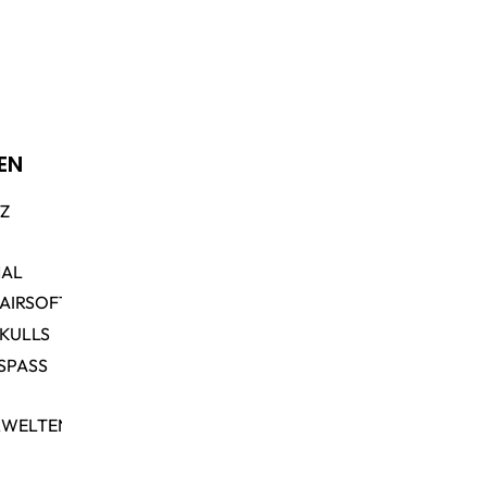
EN
TZ
NAL
 AIRSOFT
SKULLS
SPASS
RWELTEN