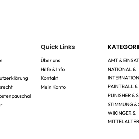
Quick Links
KATEGORI
m
Über uns
AMT & EINSA
Hilfe & Info
NATIONAL &
INTERNATIO
utzerklärung
Kontakt
PAINTBALL &
srecht
Mein Konto
PUNISHER & 
ostenpauschale
STIMMUNG & 
er
WIKINGER &
MITTELALTE