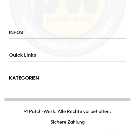
INFOS
Impressum
Quick Links
AGB
Datenschutzerklärung
Über uns
Widerrufsrecht
KATEGORIEN
Hilfe & Info
Versandkostenpauschale
Kontakt
Disclaimer
AMT & EINSATZ
Mein Konto
NATIONAL & INTERNATIONAL
© Patch-Werk. Alle Rechte vorbehalten.
PAINTBALL & AIRSOFT
Sichere Zahlung
PUNISHER & SKULLS
STIMMUNG & SPASS