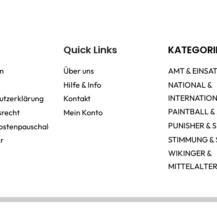
Quick Links
KATEGORI
m
Über uns
AMT & EINSA
Hilfe & Info
NATIONAL &
INTERNATIO
utzerklärung
Kontakt
PAINTBALL &
srecht
Mein Konto
PUNISHER & 
ostenpauschale
STIMMUNG & 
er
WIKINGER &
MITTELALTE