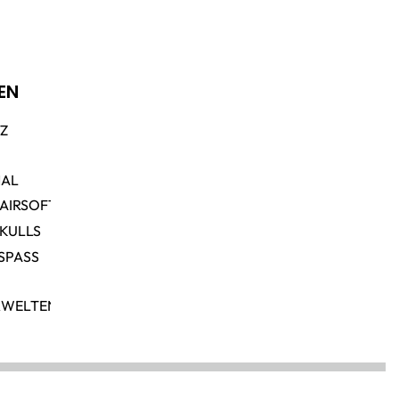
EN
TZ
NAL
 AIRSOFT
SKULLS
SPASS
RWELTEN