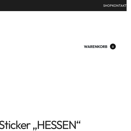
SHOP
KONTAKT
WARENKORB
0
Sticker „HESSEN“