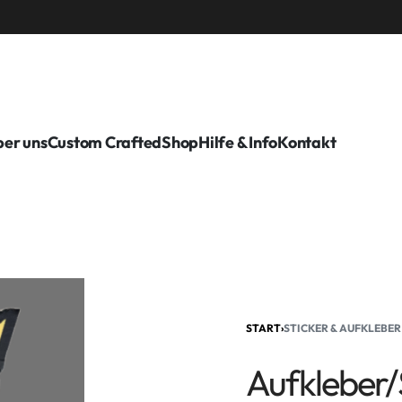
er uns
Custom Crafted
Shop
Hilfe & Info
Kontakt
START
›
STICKER & AUFKLEBER
Aufkleber/