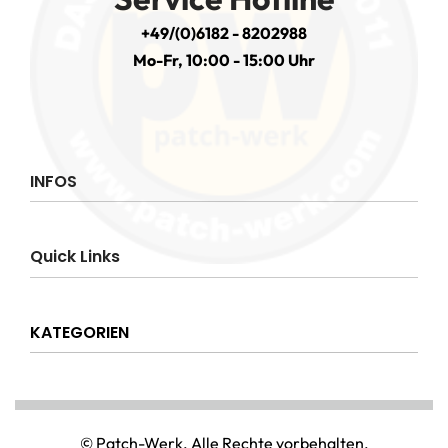
+49/(0)6182 - 8202988
Mo-Fr, 10:00 - 15:00 Uhr
INFOS
Impressum
Quick Links
AGB
Datenschutzerklärung
Über uns
Widerrufsrecht
KATEGORIEN
Hilfe & Info
Versandkostenpauschale
Kontakt
Disclaimer
AMT & EINSATZ
Mein Konto
NATIONAL & INTERNATIONAL
© Patch-Werk. Alle Rechte vorbehalten.