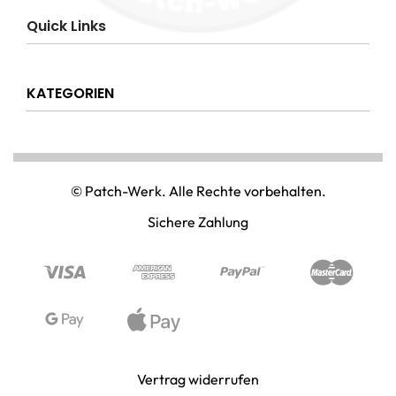
Impressum
Quick Links
AGB
Datenschutzerklärung
Über uns
Widerrufsrecht
KATEGORIEN
Hilfe & Info
Versandkostenpauschale
Kontakt
Disclaimer
AMT & EINSATZ
Mein Konto
NATIONAL & INTERNATIONAL
© Patch-Werk. Alle Rechte vorbehalten.
PAINTBALL & AIRSOFT
Sichere Zahlung
PUNISHER & SKULLS
STIMMUNG & SPASS
WIKINGER & MITTELALTERWELTEN
Vertrag widerrufen