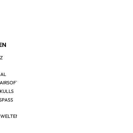
EN
TZ
NAL
 AIRSOFT
SKULLS
SPASS
RWELTEN