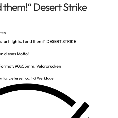
nd them!“ Desert Strike
sten
start fights. I end them!“ DESERT STRIKE
n dieses Motto!
 Format: 90x55mm. Velcrorücken
rtig, Lieferzeit ca. 1-3 Werktage