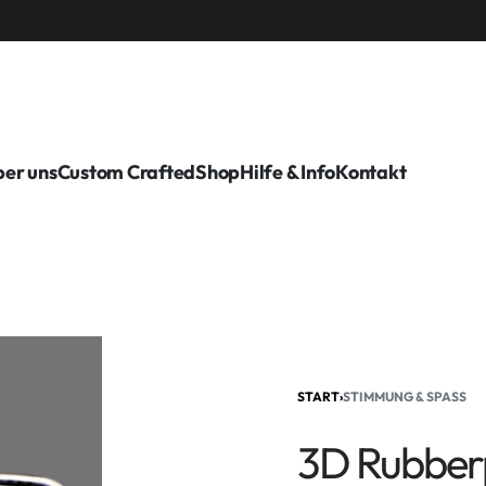
er uns
Custom Crafted
Shop
Hilfe & Info
Kontakt
START
›
STIMMUNG & SPASS
3D Rubberp