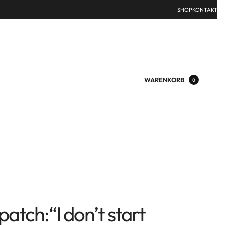
SHOP
KONTAKT
WARENKORB
0
atch:“I don’t start