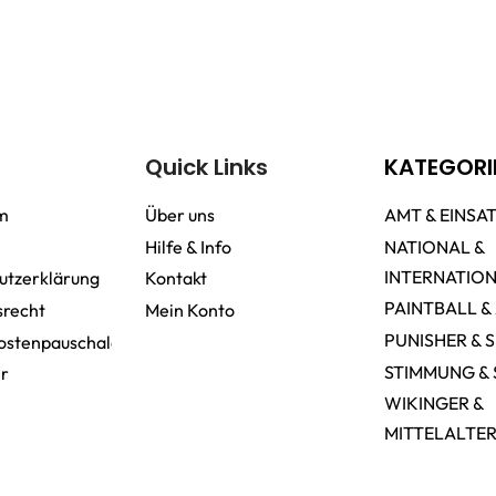
Quick Links
KATEGORI
m
Über uns
AMT & EINSA
Hilfe & Info
NATIONAL &
INTERNATIO
utzerklärung
Kontakt
PAINTBALL &
srecht
Mein Konto
PUNISHER & 
ostenpauschale
STIMMUNG & 
er
WIKINGER &
MITTELALTE