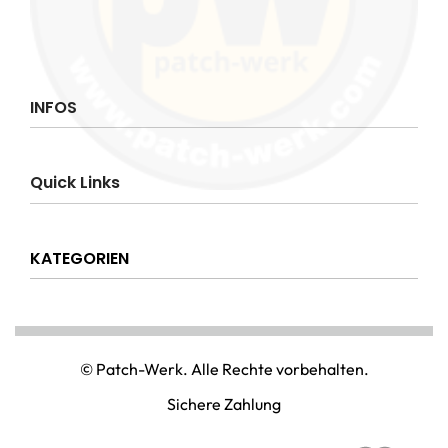
INFOS
Impressum
Quick Links
AGB
Datenschutzerklärung
Über uns
Widerrufsrecht
KATEGORIEN
Hilfe & Info
Versandkostenpauschale
Kontakt
Disclaimer
AMT & EINSATZ
Mein Konto
NATIONAL & INTERNATIONAL
© Patch-Werk. Alle Rechte vorbehalten.
PAINTBALL & AIRSOFT
Sichere Zahlung
PUNISHER & SKULLS
STIMMUNG & SPASS