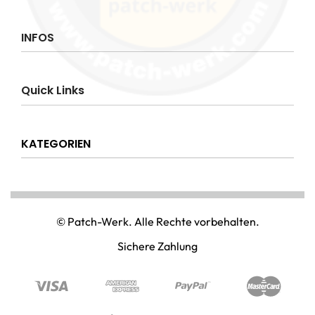
INFOS
Impressum
Quick Links
AGB
Datenschutzerklärung
Über uns
Widerrufsrecht
KATEGORIEN
Hilfe & Info
Versandkostenpauschale
Kontakt
Disclaimer
AMT & EINSATZ
Mein Konto
NATIONAL & INTERNATIONAL
© Patch-Werk. Alle Rechte vorbehalten.
PAINTBALL & AIRSOFT
Sichere Zahlung
PUNISHER & SKULLS
STIMMUNG & SPASS
WIKINGER & MITTELALTERWELTEN