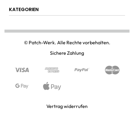
Über uns
Widerrufsrecht
KATEGORIEN
Hilfe & Info
Versandkostenpauschale
Kontakt
Disclaimer
AMT & EINSATZ
Mein Konto
NATIONAL & INTERNATIONAL
© Patch-Werk. Alle Rechte vorbehalten.
PAINTBALL & AIRSOFT
Sichere Zahlung
PUNISHER & SKULLS
STIMMUNG & SPASS
WIKINGER & MITTELALTERWELTEN
Vertrag widerrufen