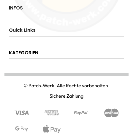
INFOS
Impressum
Quick Links
AGB
Datenschutzerklärung
Über uns
Widerrufsrecht
KATEGORIEN
Hilfe & Info
Versandkostenpauschale
Kontakt
Disclaimer
AMT & EINSATZ
Mein Konto
NATIONAL & INTERNATIONAL
© Patch-Werk. Alle Rechte vorbehalten.
PAINTBALL & AIRSOFT
Sichere Zahlung
PUNISHER & SKULLS
STIMMUNG & SPASS
WIKINGER & MITTELALTERWELTEN