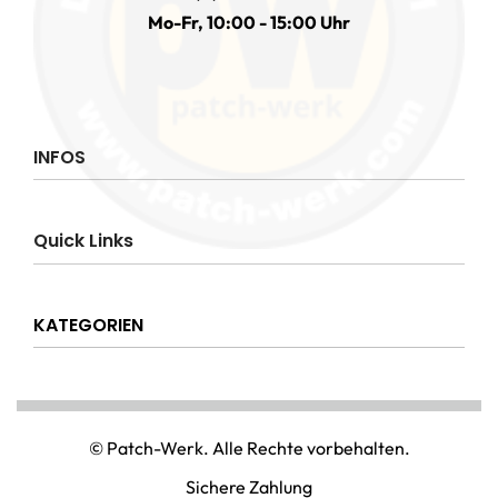
Mo-Fr, 10:00 - 15:00 Uhr
INFOS
Impressum
Quick Links
AGB
Datenschutzerklärung
Über uns
Widerrufsrecht
KATEGORIEN
Hilfe & Info
Versandkostenpauschale
Kontakt
Disclaimer
AMT & EINSATZ
Mein Konto
NATIONAL & INTERNATIONAL
© Patch-Werk. Alle Rechte vorbehalten.
PAINTBALL & AIRSOFT
Sichere Zahlung
PUNISHER & SKULLS