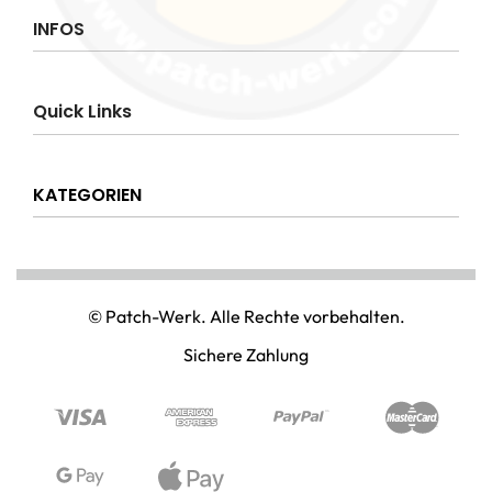
INFOS
Impressum
Quick Links
AGB
Datenschutzerklärung
Über uns
Widerrufsrecht
KATEGORIEN
Hilfe & Info
Versandkostenpauschale
Kontakt
Disclaimer
AMT & EINSATZ
Mein Konto
NATIONAL & INTERNATIONAL
© Patch-Werk. Alle Rechte vorbehalten.
PAINTBALL & AIRSOFT
Sichere Zahlung
PUNISHER & SKULLS
STIMMUNG & SPASS
WIKINGER & MITTELALTERWELTEN