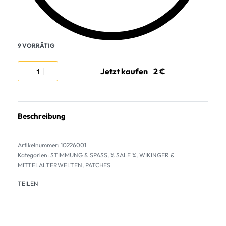
9 VORRÄTIG
Jetzt kaufen
Beschreibung
10226001
Kategorien:
STIMMUNG & SPASS
,
% SALE %
,
WIKINGER &
MITTELALTERWELTEN
,
PATCHES
TEILEN