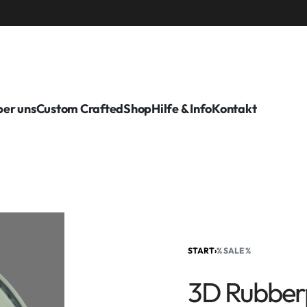
er uns
Custom Crafted
Shop
Hilfe & Info
Kontakt
START
›
% SALE %
3D Rubberp