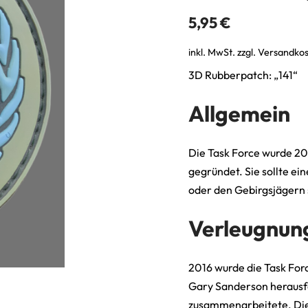
5,95
€
inkl. MwSt.
zzgl.
Versandko
3D Rubberpatch: „141“
Allgemein
Die Task Force wurde 20
gegründet. Sie sollte ei
oder den Gebirgsjägern 
Verleugnung
2016 wurde die Task For
Gary Sanderson herausf
zusammenarbeitete. Die 