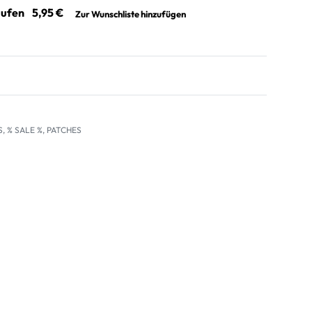
aufen
Zur Wunschliste hinzufügen
S
,
% SALE %
,
PATCHES