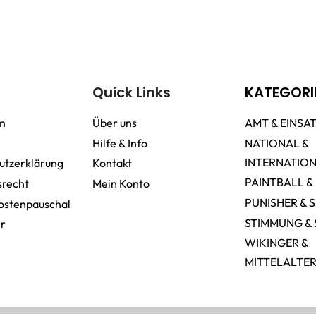
Quick Links
KATEGORI
m
Über uns
AMT & EINSA
Hilfe & Info
NATIONAL &
INTERNATIO
utzerklärung
Kontakt
PAINTBALL &
srecht
Mein Konto
PUNISHER & 
ostenpauschale
STIMMUNG & 
er
WIKINGER &
MITTELALTE