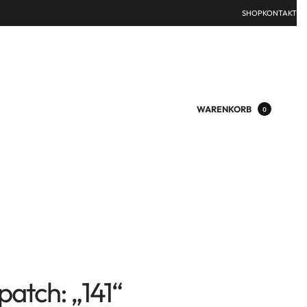
SHOP
KONTAKT
WARENKORB
0
atch: „141“