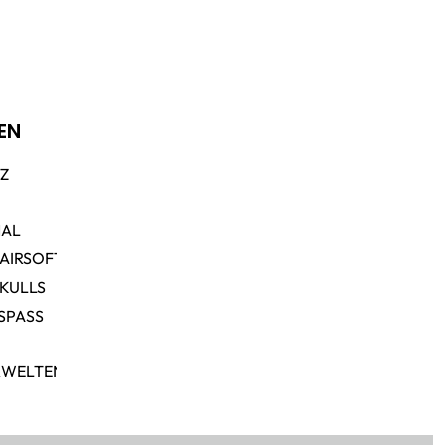
EN
TZ
NAL
 AIRSOFT
SKULLS
SPASS
RWELTEN