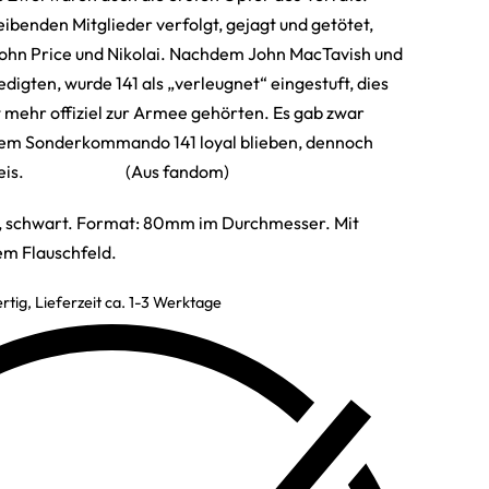
ibenden Mitglieder verfolgt, gejagt und getötet,
John Price und Nikolai. Nachdem John MacTavish und
digten, wurde 141 als „verleugnet“ eingestuft, dies
t mehr offiziel zur Armee gehörten. Es gab zwar
dem Sonderkommando 141 loyal blieben, dennoch
fen preis. (Aus fandom)
ß, schwart. Format: 80mm im Durchmesser. Mit
em Flauschfeld.
rtig, Lieferzeit ca. 1-3 Werktage