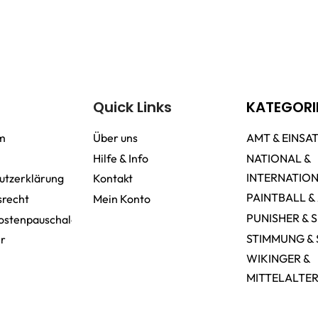
Quick Links
KATEGORI
m
Über uns
AMT & EINSA
Hilfe & Info
NATIONAL &
INTERNATIO
utzerklärung
Kontakt
PAINTBALL &
srecht
Mein Konto
PUNISHER & 
ostenpauschale
STIMMUNG & 
er
WIKINGER &
MITTELALTE