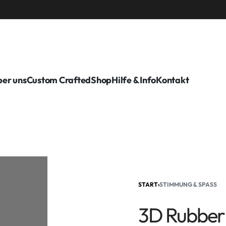
er uns
Custom Crafted
Shop
Hilfe & Info
Kontakt
START
›
STIMMUNG & SPASS
3D Rubber