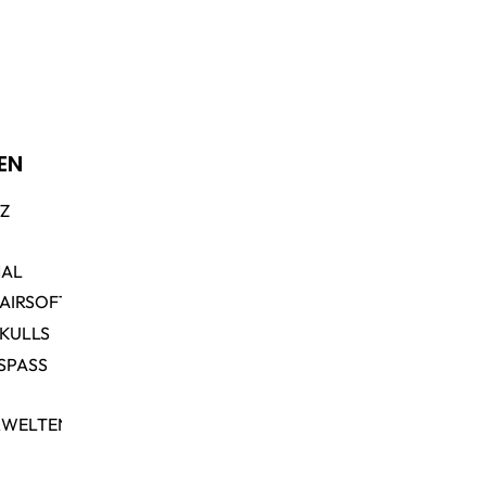
EN
TZ
NAL
 AIRSOFT
SKULLS
SPASS
RWELTEN