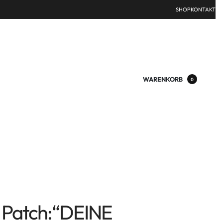
SHOP
KONTAKT
WARENKORB
0
 Patch:“DEINE