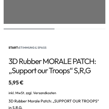
START
›
STIMMUNG & SPASS
3D Rubber MORALE PATCH:
„Support our Troops“ S,R,G
5,95
€
inkl. MwSt.
zzgl.
Versandkosten
3D Rubber Morale Patch: „SUPPORT OUR TROOPS“
in S,R,G.