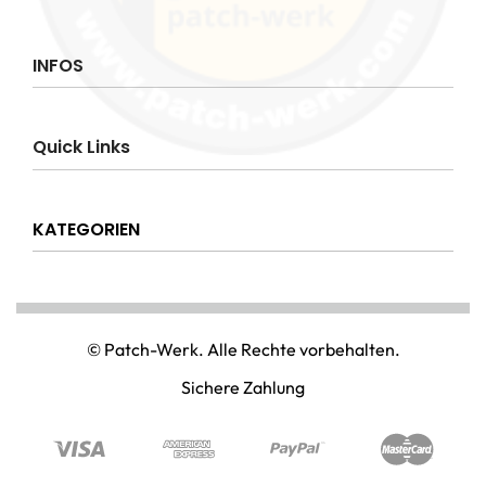
INFOS
Impressum
Quick Links
AGB
Datenschutzerklärung
Über uns
Widerrufsrecht
KATEGORIEN
Hilfe & Info
Versandkostenpauschale
Kontakt
Disclaimer
AMT & EINSATZ
Mein Konto
NATIONAL & INTERNATIONAL
© Patch-Werk. Alle Rechte vorbehalten.
PAINTBALL & AIRSOFT
Sichere Zahlung
PUNISHER & SKULLS
STIMMUNG & SPASS
WIKINGER & MITTELALTERWELTEN